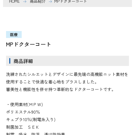
HOME
商品紹介
MPドクターコート
医療
MPドクターコート
商品詳細
洗練されたシルエットとデザインに最先端の高機能ニット素材を
使用することで快適な着心地をプラスしました。
審美性と機能性を併せ持つ革新的なドクターコートです。
・使用素材(ＭＰＷ)
ポリエステル90％
キュプラ10％(制電糸入り)
制菌加工 ＳＥＫ
制電、吸水、防汚、透け防効果